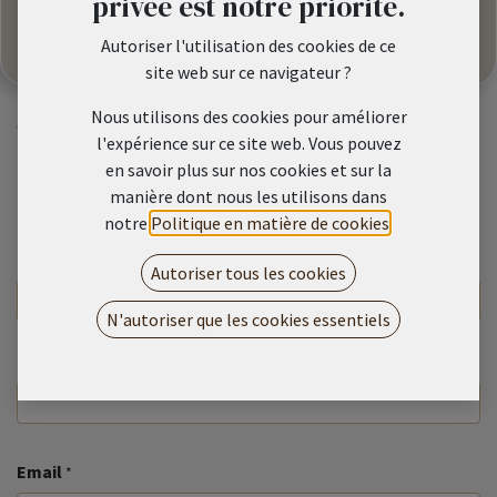
privée est notre priorité.
Coordonnée
Punaauia
Autoriser l'utilisation des cookies de ce
les.petites.miettes.tahiti@gmail.com
site web sur ce navigateur ?
Nous utilisons des cookies pour améliorer
Contactez-nous pour obtenir plus de renseignements sur
l'expérience sur ce site web. Vous pouvez
nos ouvrages.
en savoir plus sur nos cookies et sur la
Nous ferons de notre mieux pour vous répondre dans les plus
manière dont nous les utilisons dans
brefs délais.
notre
Politique en matière de cookies
.
Prénom NOM
*
Autoriser tous les cookies
N'autoriser que les cookies essentiels
TEL
Email
*