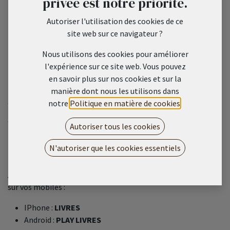
privée est notre priorité.
Autoriser l'utilisation des cookies de ce
site web sur ce navigateur ?
Nous utilisons des cookies pour améliorer
l'expérience sur ce site web. Vous pouvez
TOME 2 - Format Tablette
en savoir plus sur nos cookies et sur la
manière dont nous les utilisons dans
notre
Politique en matière de cookies
.
(0 avis)
600 XPF (Francs Pacifique) équivaut à 5 euros
Autoriser tous les cookies
TOME 2 - Témoignage d'un chrétien ordinaire
La Spirituale-Thérapie de l'âme
N'autoriser que les cookies essentiels
TÉLÉCHARGER CES APPLICATIONS
pour lire vos tomes
sur vos mobiles :
IPhone :
LIVRES
Android :
PLAY LIVRES